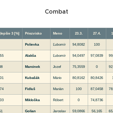
Combat
lepšie 3 [%]
Priezvisko
Meno
23.3.
27.4.
1
Polievka
Ľubomír
94,8082
100
155
Alakša
Ľubomír
94,0497
97,0839
99
08
Marcinek
Jozef
75,3559
0
92
601
Kubašák
Mário
80,8162
80,8426
174
Fidluš
Marián
100
87,0458
78
503
Mikloška
Róbert
0
74,8736
51
Golian
Jaroslav
59,0866
56,165
65