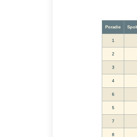
Poradie
Spol
1
2
3
4
6
5
7
8