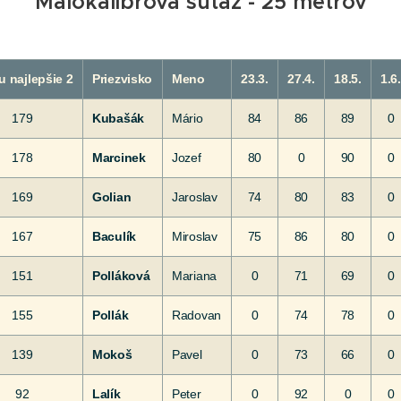
Malokalibrová súťaž - 25 metrov
u najlepšie 2
Priezvisko
Meno
23.3.
27.4.
18.5.
1.6.
179
Kubašák
Mário
84
86
89
0
178
Marcinek
Jozef
80
0
90
0
169
Golian
Jaroslav
74
80
83
0
167
Baculík
Miroslav
75
86
80
0
151
Polláková
Mariana
0
71
69
0
155
Pollák
Radovan
0
74
78
0
139
Mokoš
Pavel
0
73
66
0
92
Lalík
Peter
0
92
0
0