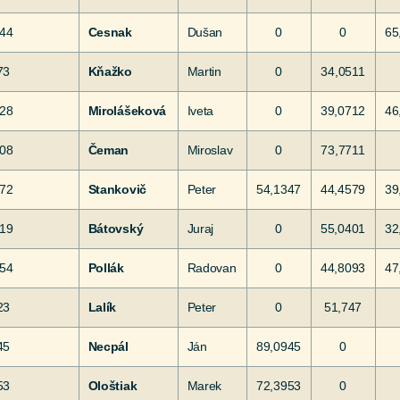
644
Cesnak
Dušan
0
0
65
73
Kňažko
Martin
0
34,0511
628
Mirolášeková
Iveta
0
39,0712
46
208
Čeman
Miroslav
0
73,7711
772
Stankovič
Peter
54,1347
44,4579
39
519
Bátovský
Juraj
0
55,0401
32
454
Pollák
Radovan
0
44,8093
47
23
Lalík
Peter
0
51,747
45
Necpál
Ján
89,0945
0
53
Ološtiak
Marek
72,3953
0