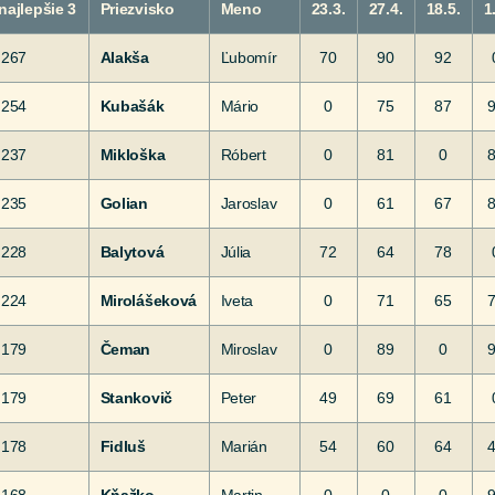
najlepšie 3
Priezvisko
Meno
23.3.
27.4.
18.5.
1
267
Alakša
Ľubomír
70
90
92
254
Kubašák
Mário
0
75
87
237
Mikloška
Róbert
0
81
0
235
Golian
Jaroslav
0
61
67
228
Balytová
Júlia
72
64
78
224
Mirolášeková
Iveta
0
71
65
179
Čeman
Miroslav
0
89
0
179
Stankovič
Peter
49
69
61
178
Fidluš
Marián
54
60
64