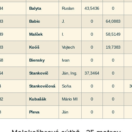
44
Balyta
Ruslan
43,5436
0
83
Babic
J.
0
64,0883
49
Malček
I.
0
58,5149
03
Koóš
Vojtech
0
19,7383
68
Biensky
Ivan
0
0
64
Stankovič
Ján, Ing.
37,3464
0
4
Stankovičová
Soňa
0
0
3
82
Kubašák
Mário Ml
0
0
8
Pleva
Ján
0
0