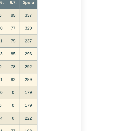
.6.
6.7.
Spolu
0
85
337
90
77
329
81
75
237
83
85
296
0
78
292
71
82
289
90
0
179
0
0
179
44
0
222