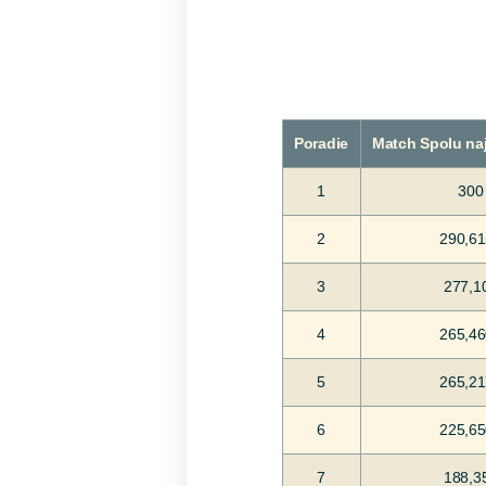
Poradie
Match Spolu naj
1
300
2
290,6
3
277,1
4
265,4
5
265,2
6
225,6
7
188,3