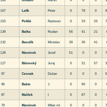
168
Kňažko
Martin
0
0
0
167
Lalík
Peter
0
78
0
153
Pollák
Radovan
0
33
25
139
Balita
Ruslan
56
41
21
132
Baculík
Miroslav
38
30
41
128
Marcinek
Jozef
51
0
0
127
Bátovský
Juraj
0
31
57
97
Cesnak
Dušan
0
0
0
90
Babic
J.
0
90
0
87
Malček
I.
0
87
0
79
Marcinek
Milan ml.
0
0
0