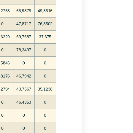
,2753
65,9375
49,3516
0
47,8717
76,3502
,6229
69,7687
37,675
0
78,3497
0
,5846
0
0
,8176
46,7942
0
,2794
40,7567
35,1238
0
46,4353
0
0
0
0
0
0
0