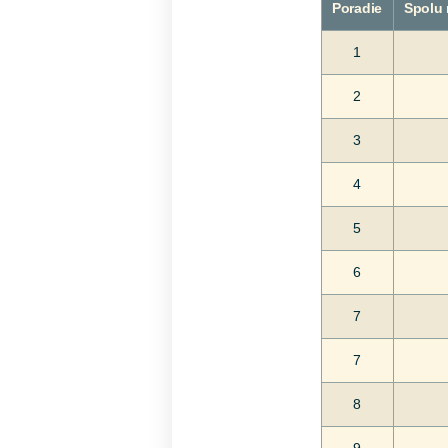
Poradie
Spolu 
1
2
3
4
5
6
7
7
8