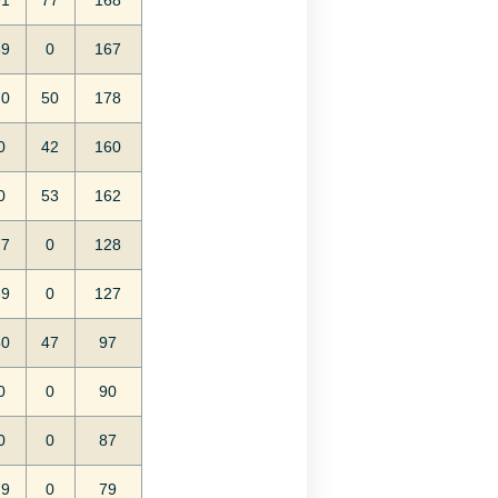
91
77
168
89
0
167
70
50
178
0
42
160
0
53
162
77
0
128
39
0
127
50
47
97
0
0
90
0
0
87
79
0
79