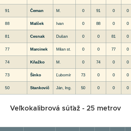
91
Čeman
M.
0
91
0
0
88
Malček
Ivan
0
88
0
0
81
Cesnak
Dušan
0
0
81
0
77
Marcinek
Milan st.
0
0
77
0
74
Kňažko
M.
0
74
0
0
73
Šinko
Ľubomír
73
0
0
0
50
Stankovič
Ján, Ing.
50
0
0
0
Veľkokalibrová súťaž - 25 metrov