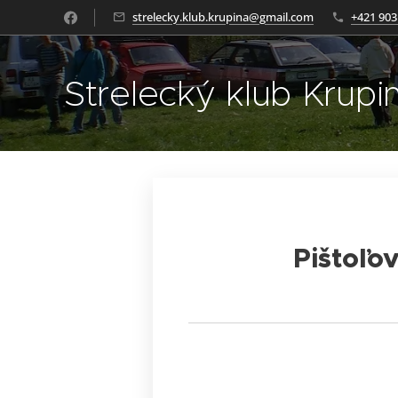
strelecky.klub.krupina@gmail.com
+421 903
Strelecký klub Krupi
Pištoľo