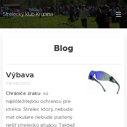
Strelecký klub Krupina
Blog
Výbava
09/04/2022
Chrániče zraku
- sú
najdôležitejšou ochranou pre
strelca. Strelec ktorý, nebude
mať okuliare nebude pustený
riešiť streleckú situáciu. Taktiež