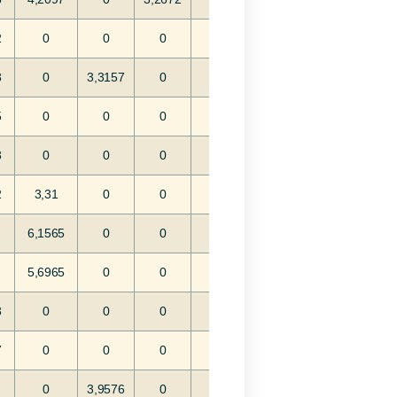
2
0
0
0
3
0
3,3157
0
5
0
0
0
3
0
0
0
2
3,31
0
0
6,1565
0
0
5,6965
0
0
3
0
0
0
7
0
0
0
0
3,9576
0