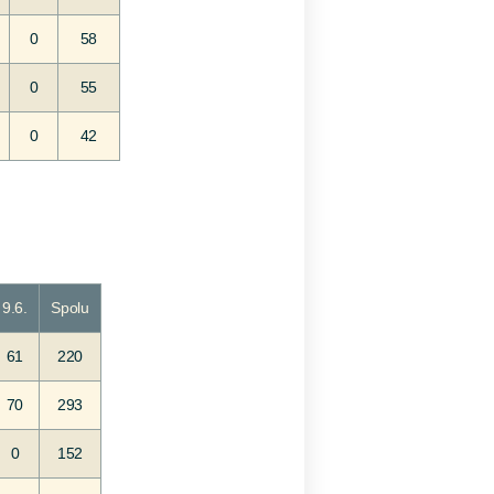
0
58
0
55
0
42
9.6.
Spolu
61
220
70
293
0
152