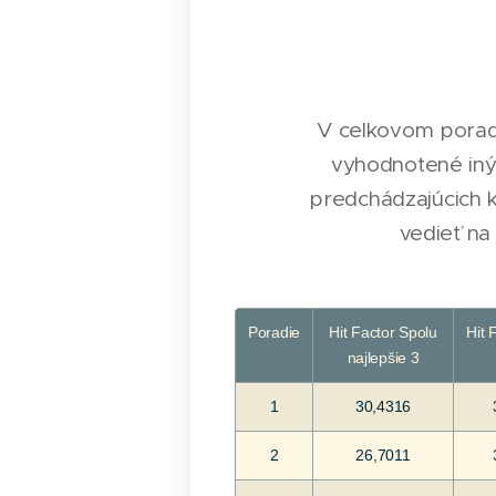
V celkovom poradí
vyhodnotené iný
predchádzajúcich k
vedieť n
Poradie
Hit Factor Spolu
Hit 
najlepšie 3
1
30,4316
2
26,7011