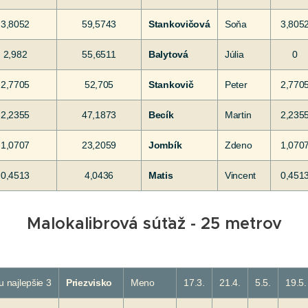
3,8052
59,5743
Stankovičová
Soňa
3,805
2,982
55,6511
Balytová
Júlia
0
2,7705
52,705
Stankovič
Peter
2,770
2,2355
47,1873
Becík
Martin
2,235
1,0707
23,2059
Jombík
Zdeno
1,070
0,4513
4,0436
Matis
Vincent
0,451
Malokalibrová súťaž - 25 metrov
u najlepšie 3
Priezvisko
Meno
17.3.
21.4.
5.5.
19.5.