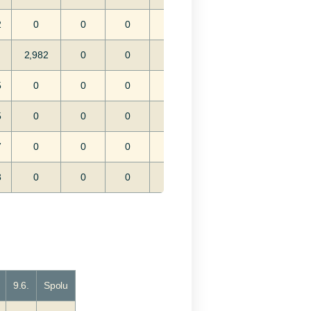
2
0
0
0
2,982
0
0
5
0
0
0
5
0
0
0
7
0
0
0
3
0
0
0
9.6.
Spolu