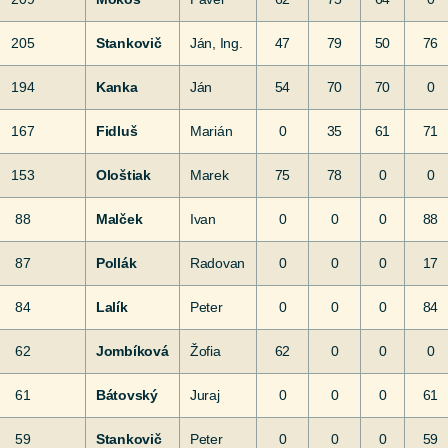
205
Stankovič
Ján, Ing.
47
79
50
76
194
Kanka
Ján
54
70
70
0
167
Fidluš
Marián
0
35
61
71
153
Ološtiak
Marek
75
78
0
0
88
Malček
Ivan
0
0
0
88
87
Pollák
Radovan
0
0
0
17
84
Lalík
Peter
0
0
0
84
62
Jombíková
Žofia
62
0
0
0
61
Bátovský
Juraj
0
0
0
61
59
Stankovič
Peter
0
0
0
59