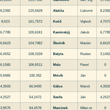
8,2382
125,5628
Alakša
Ľubomír
8,238
8,023
161,7572
Koóš
Vojtech
4,707
6,7785
105,6241
Kaminskýj
Jakub
6,778
6,6623
104,7082
Školník
Marián
6,662
6,4552
108,3158
Balyta
Ruslan
3,145
6,1565
106,6511
Mráz
Pavel
0
5,6965
100,352
Mrtvík
Ján
0
4,3503
66,9493
Gálus
Maroš
4,350
4,2527
54,2472
Szelle
Ján
4,252
3,9576
84,4578
Marcinek
Milan st.
0