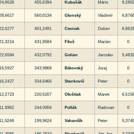
24,8628
455,6394
Kubašák
Mário
8,280
28,6617
560,0134
Glonský
Vladimír
6,876
22,0277
401,2491
Cesnak
Dušan
6,863
21,3214
431,8584
Filuš
Marián
0
22,6584
432,0792
Golian
Jaroslav
5,483
16,5927
343,9868
Bátovský
Juraj
0
16,2427
334,6466
Stankovič
Peter
0
12,2723
220,5207
Ološtiak
Marek
6,515
11,9382
244,0004
Pollák
Radovan
0
11,5248
199,9624
Vahančík
Peter
5,374
11,2085
195,7532
Stankovič
Ján, Ing.
3,731