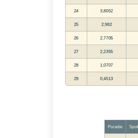
24
3,8052
25
2,982
26
2,7705
27
2,2355
28
1,0707
29
0,4513
Poradie
Spol