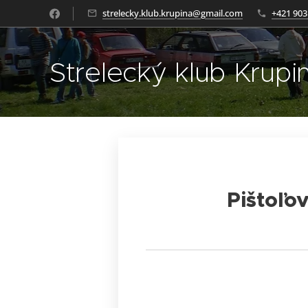
strelecky.klub.krupina@gmail.com
+421 903
Strelecký klub Krupi
Pištoľo