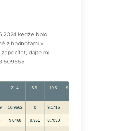
.6.2024 keďže bolo
né z hodnotami v
započítať, dajte mi
48 609565.
21.4.
5.5.
19.5.
9.6.
9
10,9562
0
9,1715
5
9,0468
8,951
8,7033