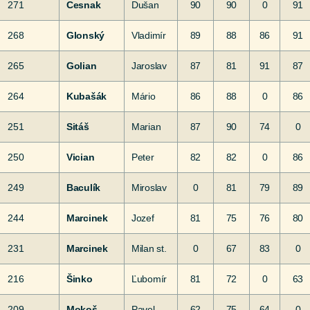
271
Cesnak
Dušan
90
90
0
91
268
Glonský
Vladimír
89
88
86
91
265
Golian
Jaroslav
87
81
91
87
264
Kubašák
Mário
86
88
0
86
251
Sitáš
Marian
87
90
74
0
250
Vician
Peter
82
82
0
86
249
Baculík
Miroslav
0
81
79
89
244
Marcinek
Jozef
81
75
76
80
231
Marcinek
Milan st.
0
67
83
0
216
Šinko
Ľubomír
81
72
0
63
209
Mokoš
Pavel
62
75
64
0