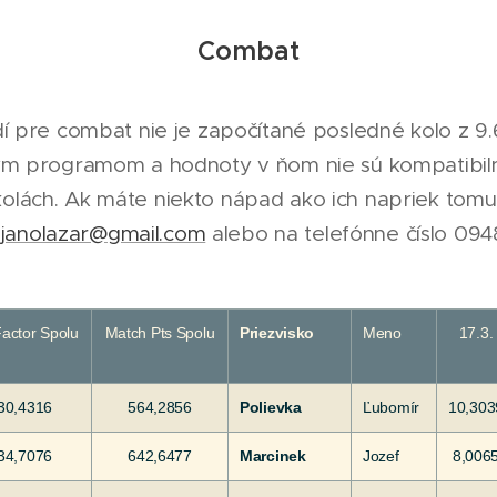
Combat
 pre combat nie je započítané posledné kolo z 9
m programom a hodnoty v ňom nie sú kompatibil
olách. Ak máte niekto nápad ako ich napriek tomu 
a
janolazar@gmail.com
alebo na telefónne číslo 09
Factor Spolu
Match Pts Spolu
Priezvisko
Meno
17.3.
30,4316
564,2856
Polievka
Ľubomír
10,303
34,7076
642,6477
Marcinek
Jozef
8,006