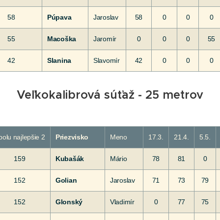
58
Púpava
Jaroslav
58
0
0
0
55
Macoška
Jaromír
0
0
0
55
42
Slanina
Slavomír
42
0
0
0
Veľkokalibrová súťaž - 25 metrov
polu najlepšie 2
Priezvisko
Meno
17.3.
21.4.
5.5.
159
Kubašák
Mário
78
81
0
152
Golian
Jaroslav
71
73
79
152
Glonský
Vladimír
0
77
75